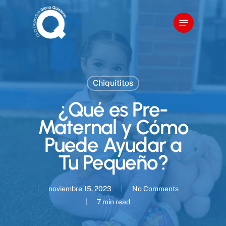
Skip
Menu
to
main
content
Chiquititos
¿Qué es Pre-
Maternal y Cómo
Puede Ayudar a
Tu Pequeño?
noviembre 15, 2023
No Comments
7 min read