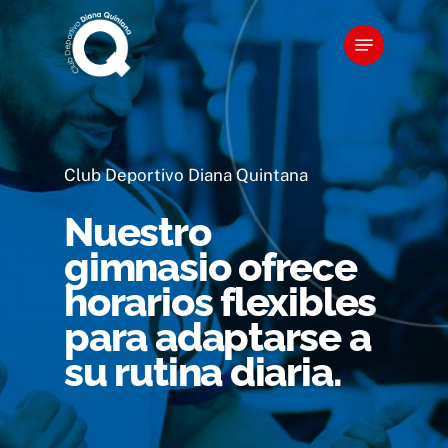
Skip
Menu
to
main
content
Club Deportivo Diana Quintana
Nuestro
gimnasio ofrece
horarios flexibles
para adaptarse a
su rutina diaria.