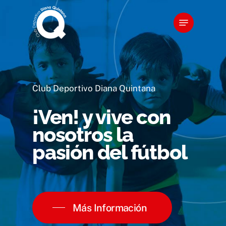
Skip
Menu
to
main
content
Club Deportivo Diana Quintana
¡Ven! y vive con
nosotros la
pasión del fútbol
Más Información