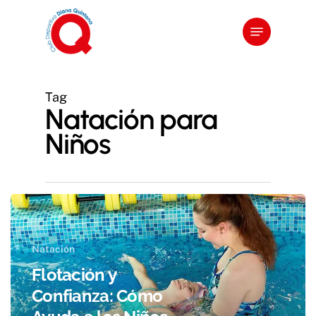
Skip
Menu
to
main
content
Tag
Natación para
Niños
Natación
Flotación y
Confianza: Cómo