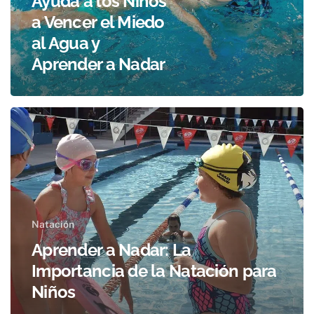
Ayuda a los Niños
a Vencer el Miedo
al Agua y
Aprender a Nadar
Natación
Aprender a Nadar: La
Importancia de la Natación para
Niños